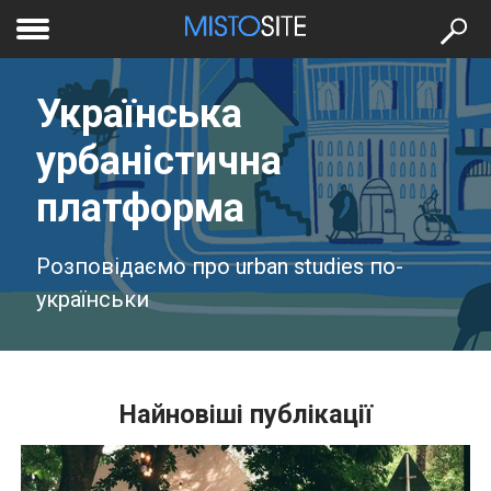
to
меню
se
Українська
урбаністична
платформа
Розповідаємо про urban studies по-
українськи
Найновіші публікації