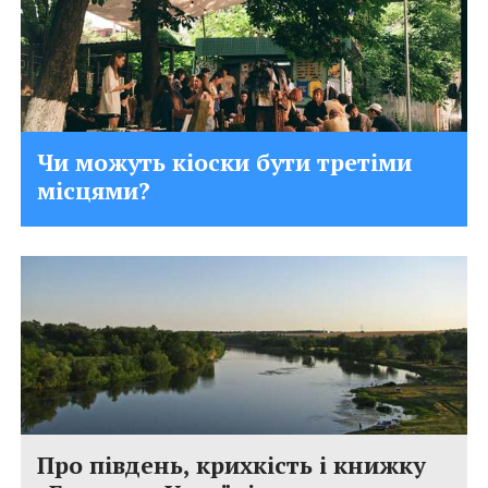
Чи можуть кіоски бути третіми
місцями?
Про південь, крихкість і книжку