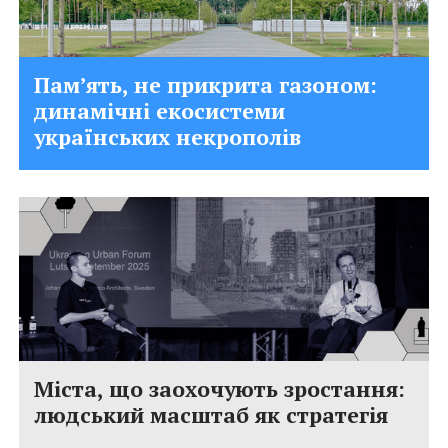
Памʼять, не прикрита газоном:
динамічні екосистеми
українських некрополів
Міста, що заохочують зростання:
людський масштаб як стратегія