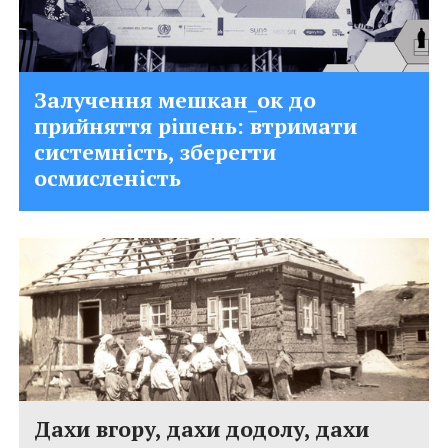
Залучення мешкан_ок до
прийняття рішень: втримати
системність, зберегти
осмисленість
Дахи вгору, дахи додолу, дахи