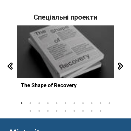
Спеціальні проекти
The Shape of Recovery
Л
у