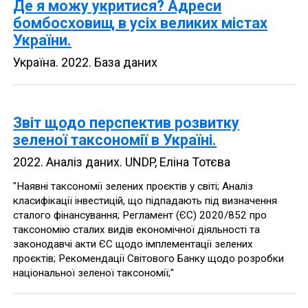
Де я можу укритися? Адреси
бомбосховищ в усіх великих містах
України.
Україна
.
2022
.
База даних
Звіт щодо перспектив розвитку
зеленої таксономії в Україні.
2022
.
Аналіз даних
.
UNDP, Еліна Тотєва
"Наявні таксономії зелених проєктів у світі; Аналіз
класифікації інвестицій, що підпадають під визначення
сталого фінансування; Регламент (ЄС) 2020/852 про
таксономію сталих видів економічної діяльності та
законодавчі акти ЄС щодо імплементації зелених
проєктів; Рекомендації Світового Банку щодо розробки
національної зеленої таксономії;"