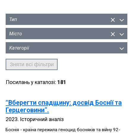
каталогу
Тип
Місто
Категорії
Зняти всі фільтри
Посилань у каталозі:
181
“Вберегти спадщину: досвід Боснії та
Герцеговини”.
2023
.
Історичний аналіз
Боснія - країна пережила геноцид босняків та війну 92-