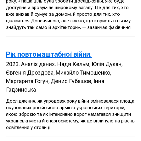
року. «Наша ціль була зробити дослідження, яке буде
доступне й зрозуміле широкому загалу. Це для тих, хто
вже виїхав й сумує за домом, й просто для тих, хто
цікавиться Донеччиною, але звісно, що користь в ньому
знайдуть так само й архітектори», — зазанчає фахівчиня.
Рік повтомаштабної війни.
2023
.
Аналіз даних
.
Надя Кельм, Юлія Дукач,
Євгенія Дроздова, Михайло Тимошенко,
Маргарита Гогун, Денис Губашов, Інна
Гадзинська
Дослідження, як упродовж року війни змінювалася площа
окупованих російською армією українських територій,
якою зброєю та як інтенсивно ворог намагався знищити
українські міста й енергосистему, як це вплинуло на рівень
освітлення у столиці.