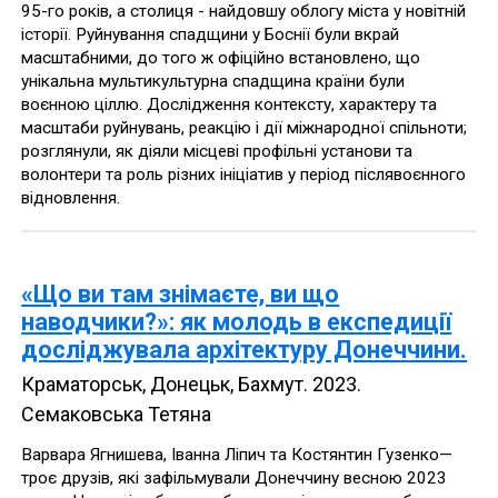
95-го років, а столиця - найдовшу облогу міста у новітній
історії. Руйнування спадщини у Боснії були вкрай
масштабними, до того ж офіційно встановлено, що
унікальна мультикультурна спадщина країни були
воєнною ціллю. Дослідження контексту, характеру та
масштаби руйнувань, реакцію і дії міжнародної спільноти;
розглянули, як діяли місцеві профільні установи та
волонтери та роль різних ініціатив у період післявоєнного
відновлення.
«Що ви там знімаєте, ви що
наводчики?»: як молодь в експедиції
досліджувала архітектуру Донеччини.
Краматорськ, Донецьк, Бахмут
.
2023
.
Семаковська Тетяна
Варвара Ягнишева, Іванна Ліпич та Костянтин Гузенко—
троє друзів, які зафільмували Донеччину весною 2023