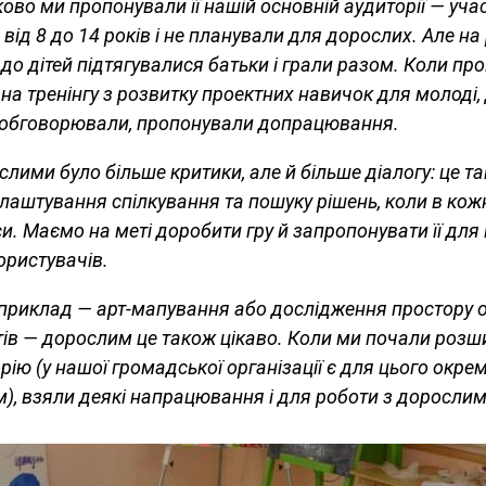
ово ми пропонували її нашій основній аудиторії — уч
 від 8 до 14 років і не планували для дорослих. Але на
 до дітей підтягувалися батьки і грали разом. Коли пр
 на тренінгу з розвитку проектних навичок для молоді,
 обговорювали, пропонували допрацювання.
слими було більше критики, але й більше діалогу: це т
лаштування спілкування та пошуку рішень, коли в кож
си. Маємо на меті доробити гру й запропонувати її дл
ористувачів.
приклад — арт-мапування або дослідження простору 
тів — дорослим це також цікаво. Коли ми почали роз
рію (у нашої громадської організації є для цього окре
), взяли деякі напрацювання і для роботи з дорослим