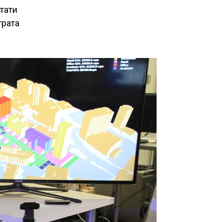
ьтати
трата