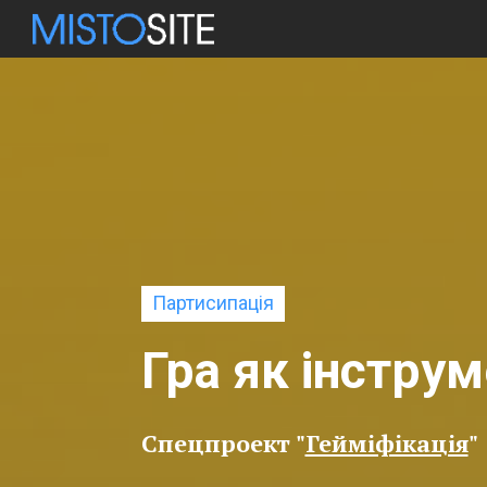
Партисипація
Гра як інструм
Спецпроект "
Гейміфікація
"