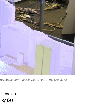
Кембридж, штат Массачусетс). Фото: MIT Media Lab
а схожа
нку без