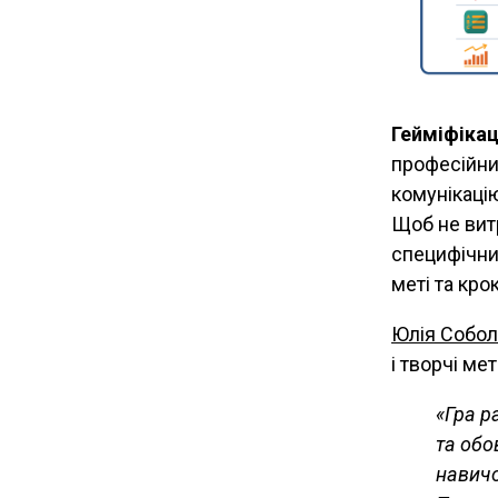
Гейміфікац
професійни
комунікаці
Щоб не витр
специфічних
меті та кро
Юлія Собол
і творчі ме
«Гра р
та обо
навичо