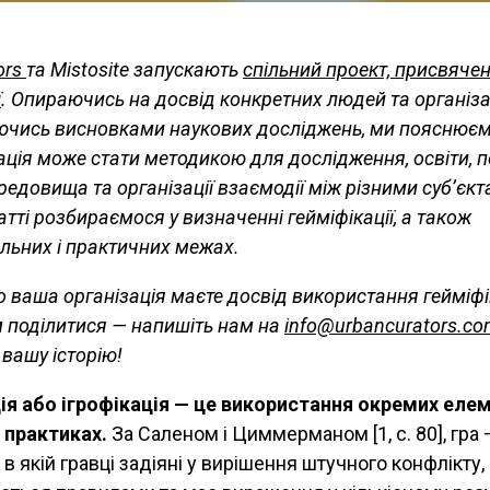
ors
та Mistosite запускають
спільний проект, присвяче
ї
. Опираючись на досвід конкретних людей та організа
уючись висновками наукових досліджень, ми пояснюєм
кація може стати методикою для дослідження, освіти,
редовища та організації взаємодії між різними суб’єкт
атті розбираємося у визначенні гейміфікації, а також
альних і практичних межах.
 ваша організація маєте досвід використання гейміфі
м поділитися — напишіть нам на
info@urbancurators.co
 вашу історію!
ія або ігрофікація — це використання окремих елем
х практиках.
За Саленом і Циммерманом [1, c. 80], гра 
 в якій гравці задіяні у вирішення штучного конфлікту,