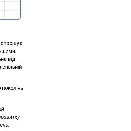
е спрощує
іншими.
ьне від
 спільній
 поколінь
ей
розвитку
ень.