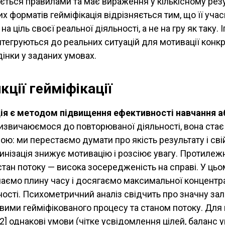
ється правилами та має вираження у кількісному резул
их форматів гейміфікація відрізняється тим, що її уча
на ціль своєї реальної діяльності, а не на гру як таку. І
нтегруються до реальних ситуацій для мотивації конк
інки у заданих умовах.
кції гейміфікації
ія є методом підвищення ефективності навчання а
извичаюємося до повторюваної діяльності, вона стає
ою: ми перестаємо думати про якість результату і сві
тинізація знижує мотивацію і розсіює увагу. Протилеж
стан потоку — висока зосередженість на справі. У цьо
чаємо плину часу і досягаємо максимальної концентра
ності. Психометричний аналіз свідчить про значну за
вими гейміфікованого процесу та станом потоку. Для 
[2] однакові умови (чітке усвідомлення цілей, баланс 