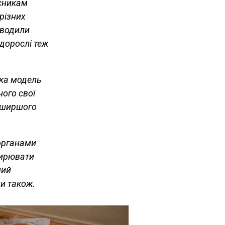
асникам
 різних
оводили
 дорослі теж
ака модель
ного свої
я ширшого
органами
ширювати
мий
и також.