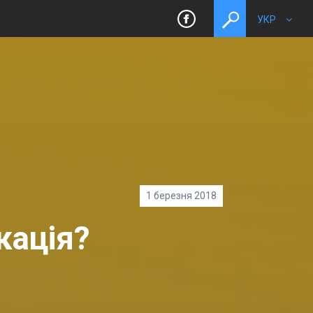
УКР
toggle
search
1 березня 2018
кація?