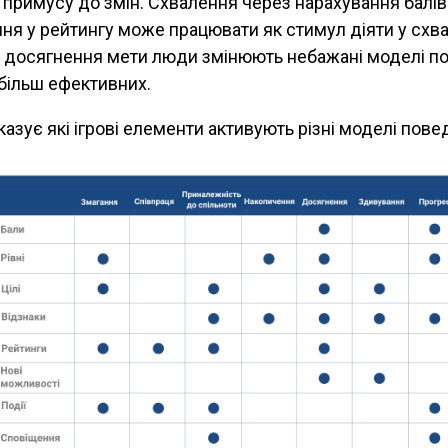
 примусу до змін. Схвалення через нарахування балів
ння у рейтингу може працювати як стимул діяти у сх
я досягнення мети люди змінюють небажані моделі п
 більш ефективних.
азує які ігрові елементи активують різні моделі повед