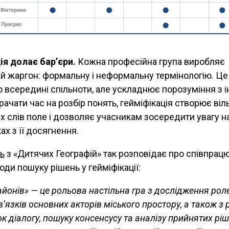
ія долає бар’єри.
Кожна професійна група виробляє
й жаргон: формальну і неформальну термінологію. Ц
ю всередині спільноти, але ускладнює порозуміння з 
ачати час на розбір понять, гейміфікація створює віл
 слів поле і дозволяє учасникам зосередити увагу на
ках з її досягнення.
ь
з «Дитячих Географій» так розповідає про співпрацю
тоди пошуку рішень у гейміфікації:
айонів» — це рольова настільна гра з дослідження рол
в’язків основних акторів міського простору, а також з 
к діалогу, пошуку консенсусу та аналізу прийнятих ріш