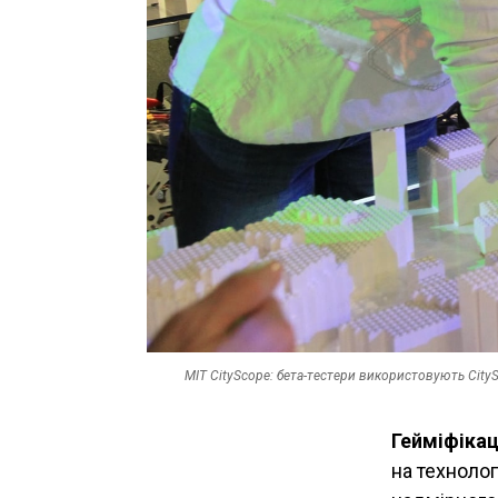
MIT CityScope: бета-тестери використовують City
Гейміфіка
на технолог