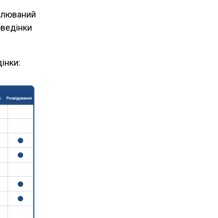
валюваний
оведінки
інки: