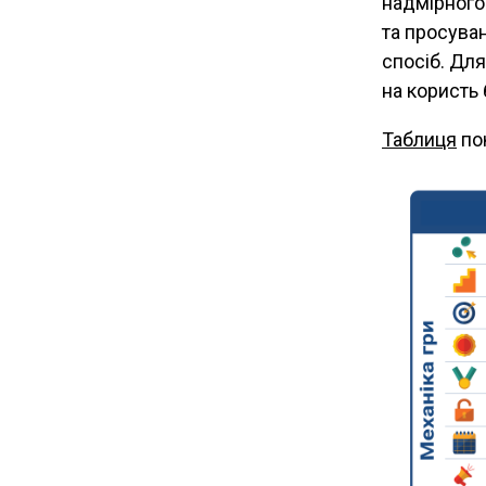
надмірного
та просува
спосіб. Дл
на користь
Таблиця
пок