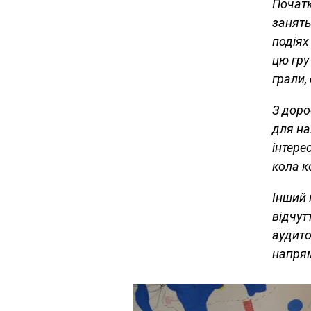
Початк
занять
подіях
цю гру
грали,
З доро
для на
інтере
кола к
Інший 
відчут
аудито
напрям