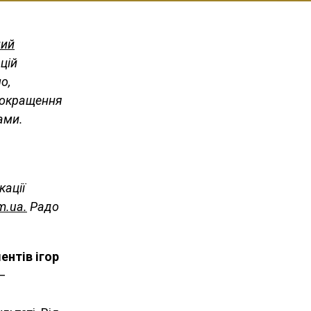
ний
цій
о,
 покращення
ами.
кації
m.ua.
Радо
ентів ігор
—