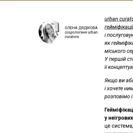
urban curat
гейміфікаці
ОЛЕНА ДЯДІКОВА
соціологиня urban
і послугов
curators
як гейміфі
міського се
У першій ст
її концепту
Якщо ви або
і хочете ни
розповімо і
Гейміфікац
у неігрови
це система,