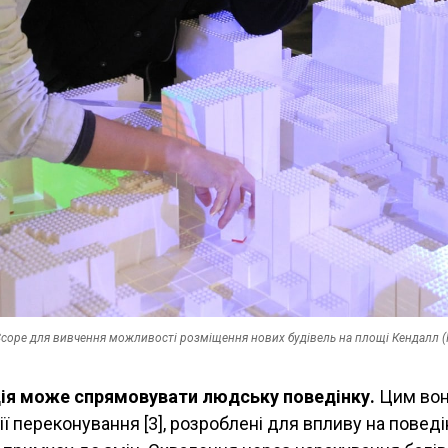
Scope для вивчення можливості розміщення нових будівель на площі Кендалл (
ція може спрямовувати людську поведінку.
Цим вон
ії переконування [3], розроблені для впливу на поведі