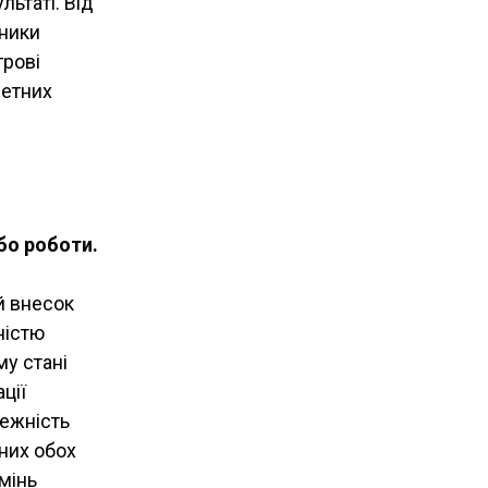
ьтаті. Від
сники
грові
ретних
бо роботи.
й внесок
ністю
му стані
ції
лежність
них обох
умінь