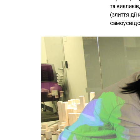
та викликів
(злиття дії
самоусвідо