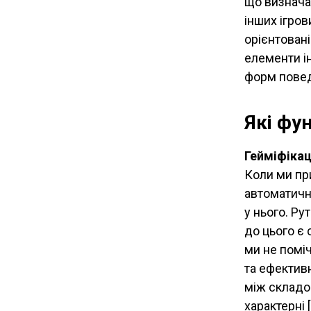
що визнача
інших ігров
орієнтовані 
елементи і
форм повед
Які фун
Гейміфікац
Коли ми пр
автоматичн
у нього. Ру
до цього є 
ми не помі
та ефектив
між складо
характерні 