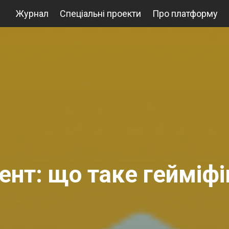
Журнал
Спеціальні проекти
Про платформу
ент: що таке гейміфі