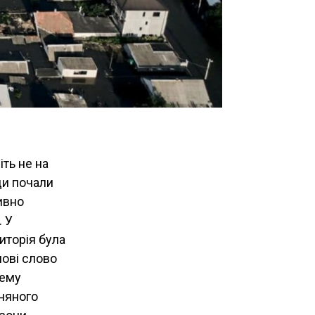
іть не на
ди почали
ивно
. У
риторія була
мові слово
тему
сняного