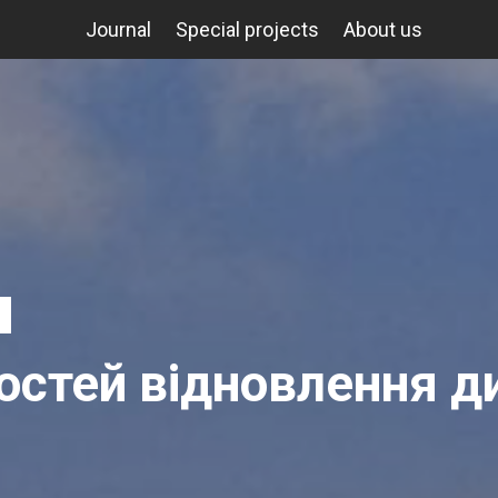
Journal
Special projects
About us
тей відновлення ди