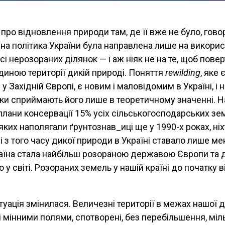
про відновлення природи там, де її вже не було, гов
рна політика України була направлена лише на викори
сі нерозораних ділянок — і аж ніяк не на те, щоб пове
диною території дикій природі. Поняття
rewilding
, яке 
 Західній Європі, є новим і маловідомим в Україні, і н
_ки сприймають його лише в теоретичному значенні. Н
плани консервації 15% усіх сільськогосподарських зе
 яких наполягали ґрунтознав_иці ще у 1990-х роках, ніх
 і з того часу дикої природи в Україні ставало лише м
раїна стала найбільш розораною державою Європи та 
 у світі. Розораних земель у нашій країні до початку в
туація змінилася. Величезні території в межах нашої
і мінними полями, спотворені, без перебільшення, мі