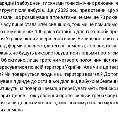
арядів і забруднені тисячами тонн хімічних речовин, я
 ґрунт після вибухів. Ще у 2022 році представни_ці у
азали, що розмінування триватиме не менше 70 років
го часу лише стала інтенсивнішою, тож ми не помилимо
о не менше ніж 100 років потрібно для того, щоби пр
я України після завершення війни. Величезні територі
ід форми власності, категорії земель і, головне, нез
жань, не будуть використовуватися людьми протягом
 Об'єктивно, лише третє чи четверте покоління після
ресуватися по всій території України. Але чи є це т
 Чи повернуться люди на ці території взагалі? До тог
нування дійде до останньої ділянки, вибухонебезпеч
тимуть на поверхні землі, а перебуватимуть глибоко в 
арих дерев. Тож уявлення про те, скільки треба часу 
я та чи доцільним воно є, змінюватимуться по мірі з
их земель.