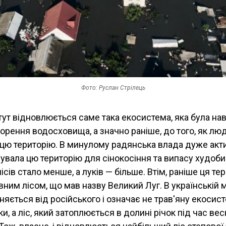
Фото: Руслан Стрілець
тут відновлюється саме така екосистема, яка була нав
орення водосховища, а значно раніше, до того, як лю
цю територію. В минулому радянська влада дуже акт
увала цю територію для сінокосіння та випасу худоби
лісів стало менше, а луків — більше. Втім, раніше ця те
ним лісом, що мав назву Великий Луг. В українській 
зняється від російського і означає не трав'яну екосис
и, а ліс, який затоплюється в долині річок під час ве