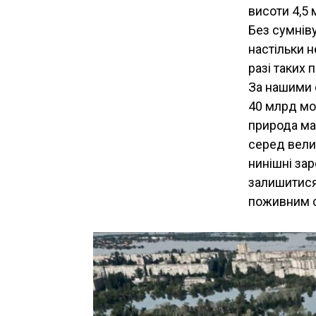
висоти 4,5 
Без сумніву
настільки н
разі таких 
За нашими 
40 млрд мол
природа має
серед вели
нинішні зар
залишитися
поживним с