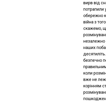
вирв від сн
потрапили у
обережно к
війна з то
скажемо, щ
розмінуванн
незалежно в
наших поба
десятиліть.
безпечно пе
правильним?
коли розмі
вже не лежа
корінням ст
розмінуванн
пошкоджен