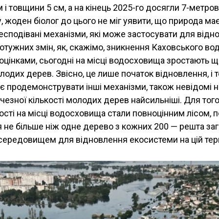
м і товщини 5 см, а на кінець 2025-го досягли 7-метров
, жоден біолог до цього не міг уявити, що природа має
есподівані механізми, які може застосувати для відн
потужних змін, як, скажімо, зникнення Каховського в
оцінками, сьогодні на місці водосховища зростають
одих дерев. Звісно, це лише початок відновлення, і 
 продемонструвати інші механізми, також невідомі на
чезної кількості молодих дерев найсильніші. Для того
ості на місці водосховища стали повноцінним лісом, 
 не більше ніж одне дерево з кожних 200 — решта заг
ередовищем для відновлення екосистеми на цій тери