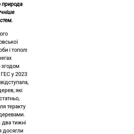
о природа
учніше
истем.
ого
овської
би і тополі
регах
о згодом
 ГЕС у 2023
 відступала,
ерев, які
статньо,
ля теракту
деревами.
з два тижні
я досягли