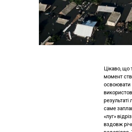
Цікаво, що 
момент ств
освоювати 
використов
результаті 
саме заплав
«луг» відрі
вздовж річк