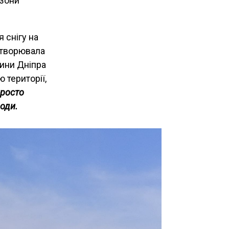
 зони
 снігу на
 створювала
лини Дніпра
 території,
росто
води.