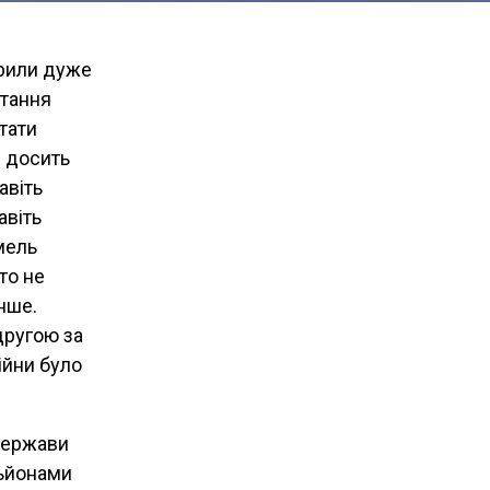
орили дуже
стання
ртати
є досить
авіть
авіть
мель
то не
енше.
другою за
ійни було
 держави
льйонами