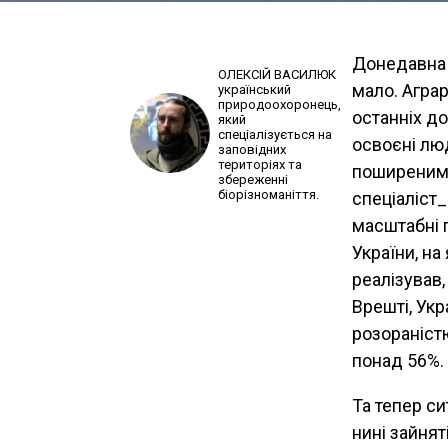
Донедавна 
ОЛЕКСІЙ ВАСИЛЮК
мало. Агра
український
природоохоронець,
останніх до
який
спеціалізується на
освоєні лю
заповідних
територіях та
поширеним у
збереженні
біорізноманіття.
спеціаліст
масштабні 
України, на
реалізував,
Врешті, Ук
розораністю
понад 56%.
Та тепер си
нині зайнят