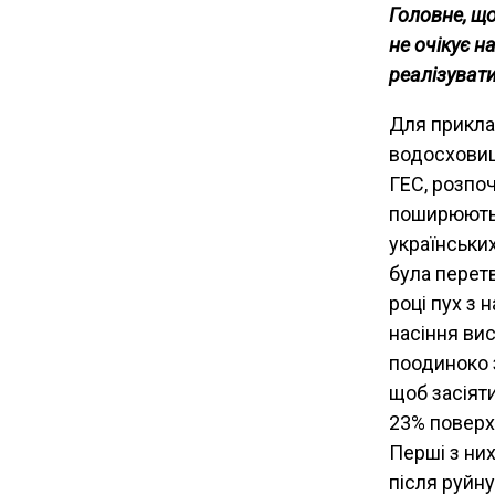
Головне, щ
не очікує н
реалізувати
Для прикла
водосховищ
ГЕС, розпоч
поширюють с
українських
була перет
році пух з 
насіння вис
поодиноко 
щоб засіяти
23% поверх
Перші з них
після руйн