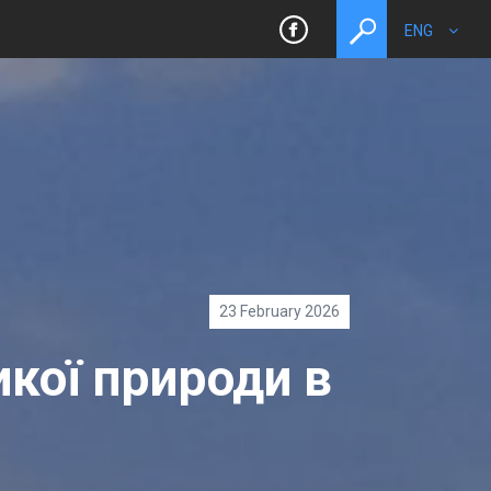
ENG
toggle
search
23 February 2026
кої природи в