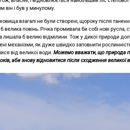
Тож, власне, і відновлюється найбільший ліс степової
им він і був у минулому.
овища взагалі не були створені, щороку після танення
 б велика повінь. Річка промивала би собі нові русла,
а лишала б великі відмілини. Тож у дикої природи до
ені механізми, як дуже швидко заповнити рослинністю
лися від великої води.
Можемо вважати, що природа п
оків, аби знову відновитися після сходження великої 