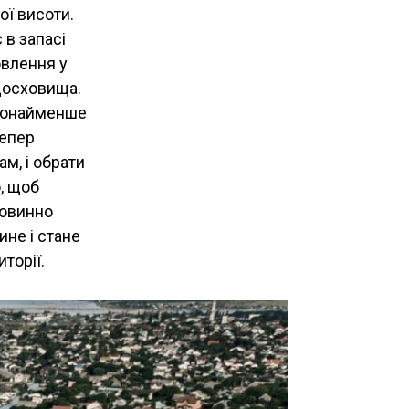
ої висоти.
 в запасі
овлення у
одосховища.
 щонайменше
тепер
м, і обрати
, щоб
повинно
ине і стане
торії.