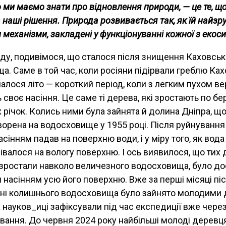
о ми маємо знати про відновлення природи, — це те, щ
а наші рішення. Природа розвивається так, як їй найзр
 механізми, закладені у функціонуванні кожної з екос
ду, подивімося, що сталося після знищення Каховськ
а. Саме в той час, коли росіяни підірвали греблю Ках
алося літо — короткий період, коли з легким пухом вер
воє насіння. Це саме ті дерева, які зростають по бе
 річок. Колись ними була зайнята й долина Дніпра, щ
ворена на водосховище у 1955 році. Після руйнування
насінням падав на поверхню води, і у міру того, як вода
івалося на вологу поверхню. І ось виявилося, що тих д
зростали навколо величезного водосховища, було до
 насінням усю його поверхню. Вже за перші місяці піс
ні колишнього водосховища було зайнято молодими 
 науков_иці зафіксували під час експедиції вже чере
ування. До червня 2024 року найбільші молоді деревц