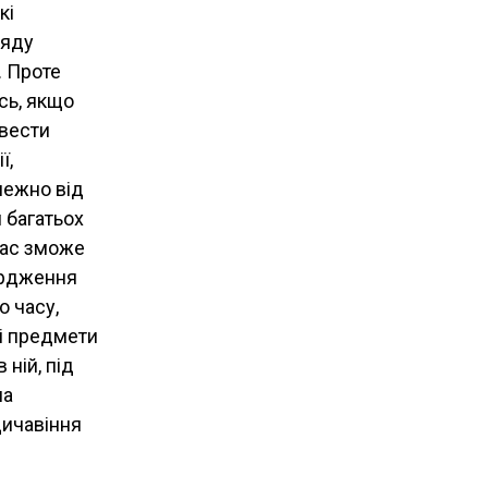
кі
ряду
. Проте
сь, якщо
овести
ї,
алежно від
 багатьох
 нас зможе
вердження
о часу,
ні предмети
ній, під
на
дичавіння