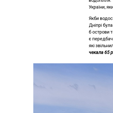
водопілля. 
України, як
Якби водосх
Дніпрі була
б острови т
є передбач
які звільни
чекала 65 р