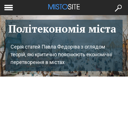
to
меню
se
Політекономія міста
Серія статей Павла Федоріва з оглядом
теорій, які критично пояснюють економічні
перетворення в містах