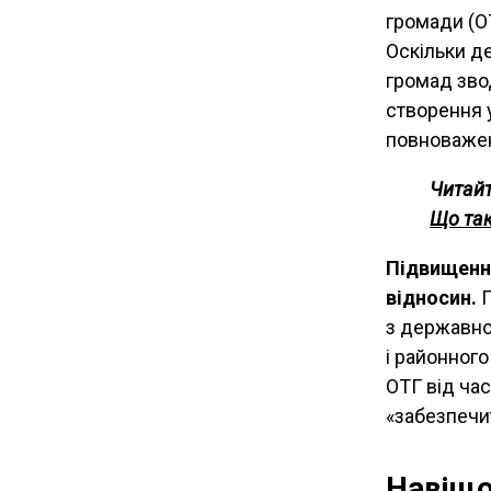
громади (О
Оскільки д
громад зво
створення 
повноваженн
Читайт
Що так
Підвищенн
відносин.
П
з державно
і районног
ОТГ від час
«забезпечит
Навіщо