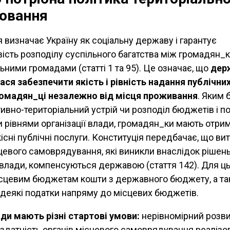
ювання
 визначає Україну як соціальну державу і гарантує
ість розподілу суспільного багатства між громадян_
льними громадами (статті 1 та 95). Це означає, що
дер
ася забезпечити якість і рівність надання публічни
ромадян_ці незалежно від місця проживання
. Яким 
тивно-територіальний устрій чи розподіл бюджетів і 
и рівнями організації влади, громадян_ки мають отри
сні публічні послуги. Конституція передбачає, що ви
цевого самоврядування, які виникли внаслідок рішень
влади, компенсуються державою (стаття 142). Для ць
сцевим бюджетам кошти з державного бюджету, а т
деякі податки напряму до місцевих бюджетів.
ади мають різні стартові умови:
нерівномірний розв
 здатність органів місцевого самоврядування реалізо