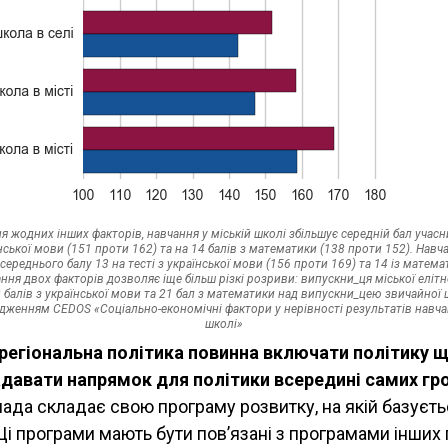
я жодних інших факторів, навчання у міській школі збільшує середній бал учасн
їнської мови (151 проти 162) та на 14 балів з математики (138 проти 152). Навча
середнього балу 13 на тесті з української мови (156 проти 169) та 14 із матем
ння двох факторів дозволяє іще більш різкі розриви: випускни_ця міської еліт
8 балів з української мови та 21 бал з математики над випускни_цею звичайної ш
ідженням CEDOS «Соціально-економічні фактори у нерівності результатів навча
школі»
регіональна політика повинна включати політику 
адавати напрямок для політики всередині самих гр
ада складає свою програму розвитку, на якій базуєт
Ці програми мають бути пов’язані з програмами інших