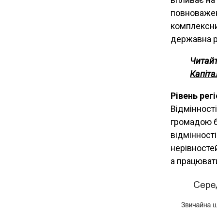
повноважен
комплексний
державна р
Читайт
Капіта
Рівень рег
Відмінност
громадою бе
відмінност
нерівносте
а працювати