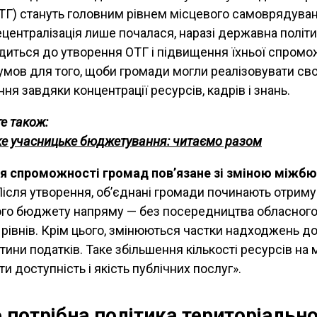
ТГ) стануть головним рівнем місцевого самоврядуван
ецентралізація лише почалася, наразі державна політ
диться до утворення ОТГ і підвищення їхньої спромо
умов для того, щоби громади могли реалізовувати сво
я завдяки концентрації ресурсів, кадрів і знань.
е також:
е учасницьке бюджетування: читаємо разом
я спроможності громад пов’язане зі зміною міжб
ісля утворення, об’єднані громади починають отриму
го бюджету напряму — без посередництва обласног
о рівнів. Крім цього, змінюються частки надходжень д
тини податків. Таке збільшення кількості ресурсів на 
и доступність і якість публічних послуг».
 потрібна політика територіальн