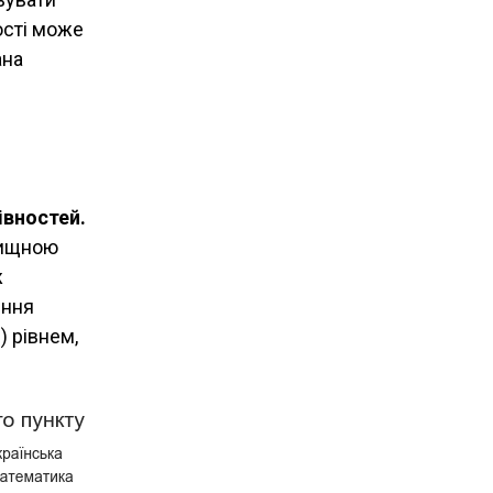
ості може
ана
івностей.
лищною
ж
ення
 рівнем,