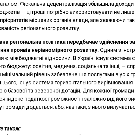
загалом. Фіскальна децентралізація збільшила доходи
юджетів — ці гроші потрібно використовувати не лиш
пріоритетів місцевих органів влади, але зважаючи та
ваність регіонального розвитку.
на регіональна політика передбачає здійснення за
ння проявів нерівномірного розвитку.
Одним з інстр
я є міжбюджетні відносини. В Україні існує система 
о бюджету: освітня, медична, соціальна та інші, — сп
и мінімальний рівень забезпечення послугами в усіх 
м цього, існує система горизонтального вирівнювання
ою базової та реверсної дотацій. Для кожної громади
ся індекс податкоспроможності і залежно від його з
 громади додається, або, навпаки, з нього вилучаєть
е також: