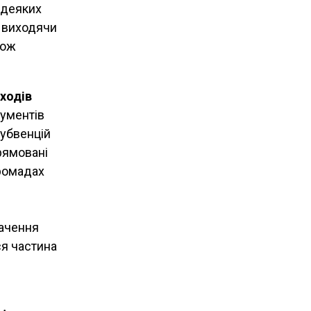
 деяких
е виходячи
кож
ходів
ументів
субвенцій
рямовані
громадах
начення
ся частина