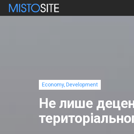
Economy, Development
Не лише децент
територіально