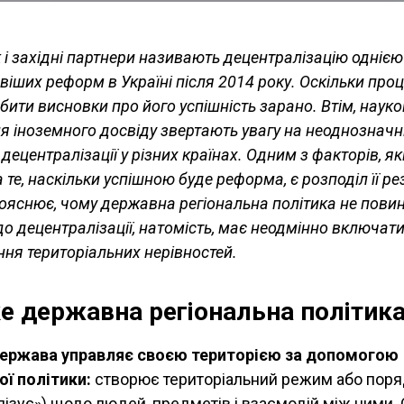
к і західні партнери називають децентралізацію однією
іших реформ в Україні після 2014 року. Оскільки про
бити висновки про його успішність зарано. Втім, науко
я іноземного досвіду звертають увагу на неоднозначн
 децентралізації у різних країнах. Одним з факторів, 
 те, наскільки успішною буде реформа, є розподіл її ре
пояснює, чому державна регіональна політика не пови
о децентралізації, натомість, має неодмінно включат
ння територіальних нерівностей.
е державна регіональна політик
держава управляє своєю територією за допомогою
ої політики:
створює територіальний режим або пор
алізує») щодо людей, предметів і взаємодій між ними