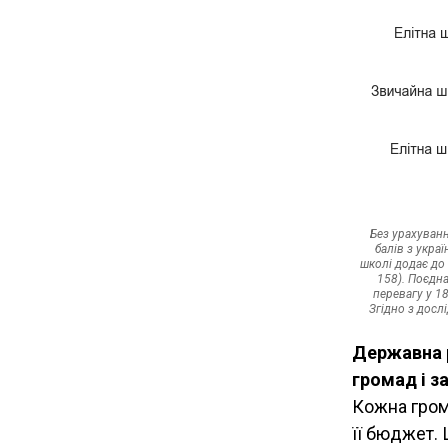
Без урахуванн
балів з укра
школі додає до 
158). Поєдна
перевагу у 1
Згідно з досл
Державна 
громад і з
Кожна гром
її бюджет. 