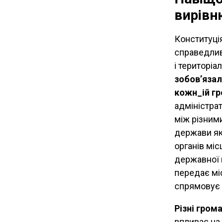
вирівн
Конституція
справедлив
і територіа
зобов’язал
кожн_ій г
адміністра
між різним
держави які
органів міс
державної 
передає мі
спрямовує 
Різні гром
впливає на