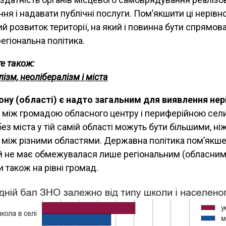
ня і надавати публічні послуги. Пом’якшити ці нерівн
 розвиток території, на який і повинна бути спрямов
егіональна політика.
е також:
лізм, неолібералізм і міста
іону (області) є надто загальним для виявлення нер
і між громадою обласного центру і периферійною се
з міста у тій самій області можуть бути більшими, ні
і між різними областями. Державна політика пом’якш
й не має обмежувалася лише регіональним (обласним)
 також на рівні громад.