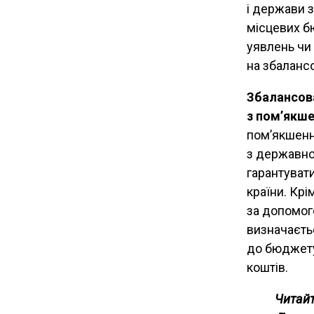
і держави 
місцевих б
уявлень чи 
на збалансо
Збалансова
з пом’якше
пом’якшенн
з державног
гарантуват
країни. Крі
за допомог
визначаєть
до бюджету
коштів.
Читайт