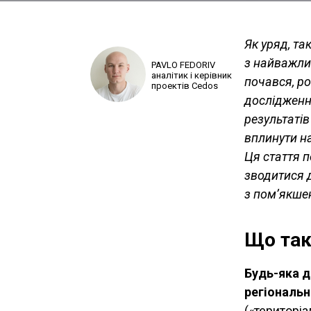
Як уряд, та
з найважлив
PAVLO FEDORIV
аналітик і керівник
почався, ро
проектів Cedos
дослідженн
результатів
вплинути на
Ця стаття 
зводитися д
з пом’якше
Що так
Будь-яка 
регіональн
(«територі