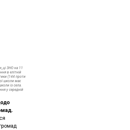
и_ці ЗНО на 11
ння в елітній
атики (144 проти
ної школи має
коли із села.
ння у середній
щодо
омад.
ься
 громад