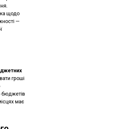
ня.
ика щодо
жності —
ї
юджетних
вати гроші
о
о бюджетів
місцях має
ого