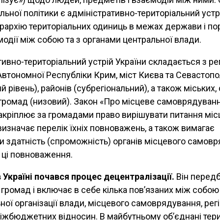
льної політики є адміністративно-територіальний устрі
єрархію територіальних одиниць в межах держави і п
модії між собою та з органами центральної влади.
ивно-територіальний устрій України складається з рег
Автономної Республіки Крим, міст Києва та Севастопо
й рівень), районів (субрегіональний), а також міських
х громад (низовий). Закон «Про місцеве самоврядуван
 закріплює за громадами право вирішувати питання мі
визначає перелік їхніх повноважень, а також вимагає
и здатність (спроможність) органів місцевого самов
 ці повноваження.
в Україні почався процес децентралізації.
Він перед
 громад і включає в себе кілька пов’язаних між собо
ної організації влади, місцевого самоврядування, рег
 міжбюджетних відносин. В майбутньому об’єднані тери