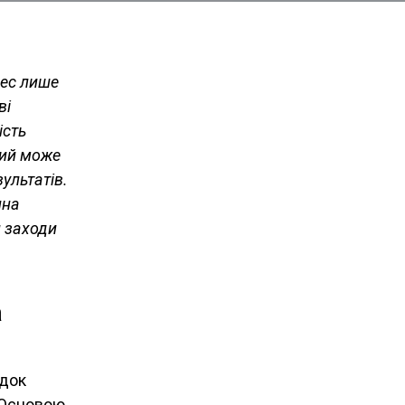
цес лише
ві
ість
який може
зультатів.
нна
и заходи
а
ядок
. Основою