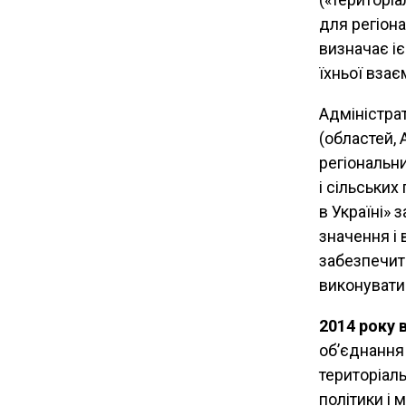
для регіона
визначає і
їхньої взає
Адміністрат
(областей, 
регіональни
і сільськи
в Україні»
значення і 
забезпечит
виконувати
2014 року 
об’єднання
територіаль
політики і