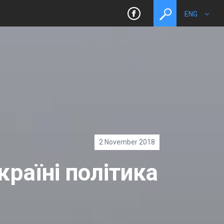
ENG
toggle
search
2 November 2018
раїні політика