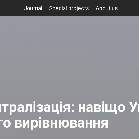
Journal
Special projects
About us
ралізація: навіщо Ук
го вирівнювання