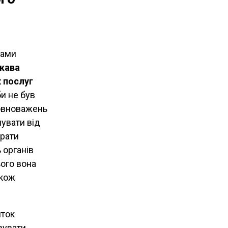
ками
жава
х послуг
би не був
повноважень
мувати від
трати
 органів
ого вона
акож
иток
вувати