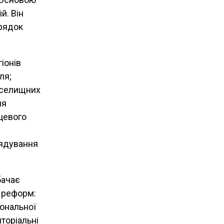
й. Він
орядок
іонів
ля;
, селищних
ня
сцевого
рядування
бачає
ю реформ:
іональної
торіальні