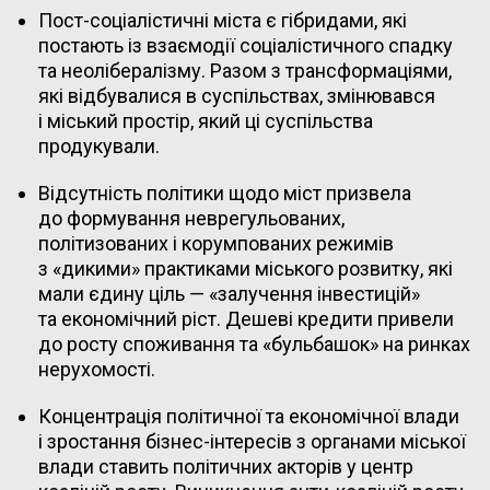
Пост-соціалістичні міста є гібридами, які
постають із взаємодії соціалістичного спадку
та неолібералізму. Разом з трансформаціями,
які відбувалися в суспільствах, змінювався
і міський простір, який ці суспільства
продукували.
Відсутність політики щодо міст призвела
до формування неврегульованих,
політизованих і корумпованих режимів
з «дикими» практиками міського розвитку, які
мали єдину ціль — «залучення інвестицій»
та економічний ріст. Дешеві кредити привели
до росту споживання та «бульбашок» на ринках
нерухомості.
Концентрація політичної та економічної влади
і зростання бізнес-інтересів з органами міської
влади ставить політичних акторів у центр