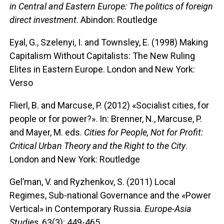
in Central and Eastern Europe: The politics of foreign
direct investment
. Abindon: Routledge
Eyal, G., Szelenyi, I. and Townsley, E. (1998) Making
Capitalism Without Capitalists: The New Ruling
Elites in Eastern Europe. London and New York:
Verso
Flierl, B. and Marcuse, P. (2012) «Socialist cities, for
people or for power?». In: Brenner, N., Marcuse, P.
and Mayer, M. eds.
Cities for People, Not for Profit:
Critical Urban Theory and the Right to the City
.
London and New York: Routledge
Gel’man, V. and Ryzhenkov, S. (2011) Local
Regimes, Sub-national Governance and the «Power
Vertical» in Contemporary Russia.
Europe-Asia
Studies
, 63(3): 449-465