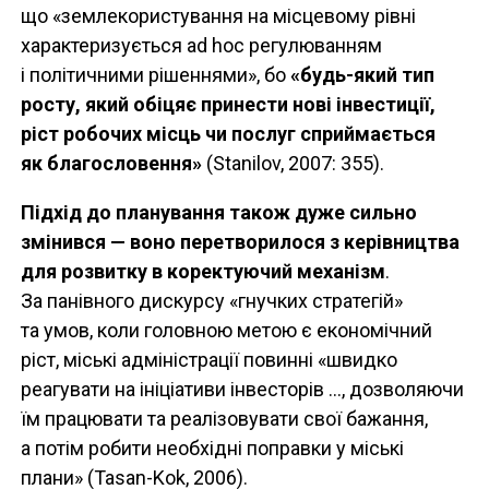
що «землекористування на місцевому рівні
характеризується ad hoc регулюванням
і політичними рішеннями», бо
«будь-який тип
росту, який обіцяє принести нові інвестиції,
ріст робочих місць чи послуг сприймається
як благословення»
(Stanilov, 2007: 355).
Підхід до планування також дуже сильно
змінився — воно перетворилося з керівництва
для розвитку в коректуючий механізм
.
За панівного дискурсу «гнучких стратегій»
та умов, коли головною метою є економічний
ріст, міські адміністрації повинні «швидко
реагувати на ініціативи інвесторів ..., дозволяючи
їм працювати та реалізовувати свої бажання,
а потім робити необхідні поправки у міські
плани» (Tasan-Kok, 2006).