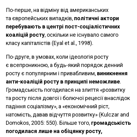
По-перше, на відміну від американських
та європейських випадків,
політичні актори
перебувають в центрі пост-соціалістичних
коаліцій росту
, оскільки не існувало самого
класу капіталістів (Eyal et al., 1998).
По-друге, в умовах, коли ідеологія росту
є всепроникною, а будь-який порядок денний
росту є популярним і привабливим,
виникнення
анти-коаліцій росту в принципі неможливе
.
Громадськість погодилася на злиття «розвитку
та росту після довгої і болючої рецесії внаслідок
падіння соціалізму», а «економічний ріст,
натомість, давав відчуття розвитку» (Kulczar and
Domokos, 2005: 550). Більше того,
громадськість
погодилася лише на обіцянку росту,