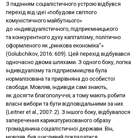
З падінням соціалістичного устрою відбувся
перехід від ідеї «побудови світлого
комуністичного майбутнього»
до «індивідуалістичного, підприємницького
та конкурентного духу капіталізму, політично
оформленого як „ринкова економіка“»
(Golubchikov, 2016: 609). Цей перехід відбувався
одночасно двома шляхами. З одного боку, логіка
індивідуалізму та підприємництва була
нормалізована та прирівняна до особистої
свободи. Мовляв, індивіди самі знають,
як досягти благополуччя, а тому мають робити
власні вибори та бути відповідальними за них
(Leitner et al., 2007: 2). З іншого боку, відбувалося
заперечення карикатуризованого образу
громадянина соціалістичної держави. Він,
мовляв, був щасливий покладатися