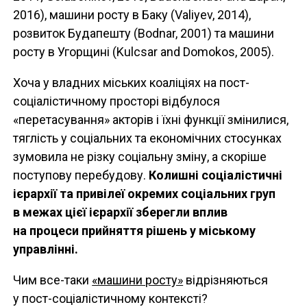
2016), машини росту в Баку (Valiyev, 2014),
розвиток Будапешту (Bodnar, 2001) та машини
росту в Угорщині (Kulcsar and Domokos, 2005).
Хоча у владних міських коаліціях на пост-
соціалістичному просторі відбулося
«перетасування» акторів і їхні функції змінилися,
тяглість у соціальних та економічних стосунках
зумовила не різку соціальну зміну, а скоріше
поступову перебудову.
Колишні соціалістичні
ієрархії та привілеї окремих соціальних груп
в межах цієї ієрархії зберегли вплив
на процеси прийняття рішень у міському
управлінні.
Чим все-таки
«машини росту»
відрізняються
у пост-соціалістичному контексті?