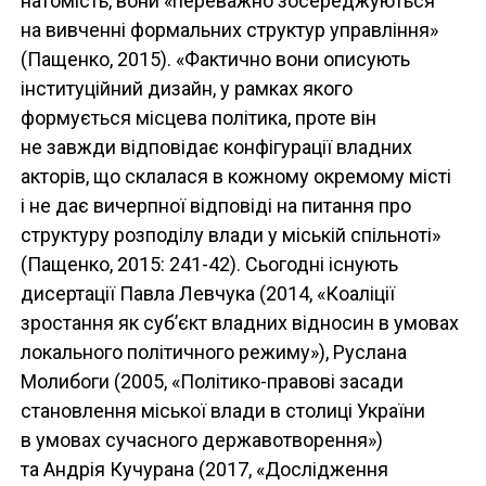
натомість, вони «переважно зосереджуються
на вивченні формальних структур управління»
(Пащенко, 2015). «Фактично вони описують
інституційний дизайн, у рамках якого
формується місцева політика, проте він
не завжди відповідає конфігурації владних
акторів, що склалася в кожному окремому місті
і не дає вичерпної відповіді на питання про
структуру розподілу влади у міській спільноті»
(Пащенко, 2015: 241-42). Сьогодні існують
дисертації Павла Левчука (2014, «Коаліції
зростання як суб’єкт владних відносин в умовах
локального політичного режиму»), Руслана
Молибоги (2005, «Політико-правові засади
становлення міської влади в столиці України
в умовах сучасного державотворення»)
та Андрія Кучурана (2017, «Дослідження