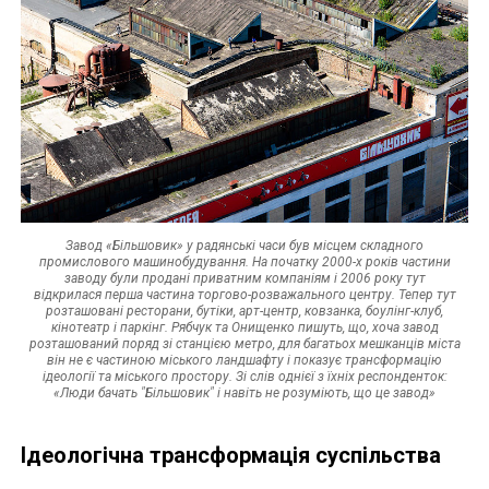
Завод «Більшовик» у радянські часи був місцем складного
промислового машинобудування. На початку 2000-х років частини
заводу були продані приватним компаніям і 2006 року тут
відкрилася перша частина торгово-розважального центру. Тепер тут
розташовані ресторани, бутіки, арт-центр, ковзанка, боулінг-клуб,
кінотеатр і паркінг. Рябчук та Онищенко пишуть, що, хоча завод
розташований поряд зі станцією метро, для багатьох мешканців міста
він не є частиною міського ландшафту і показує трансформацію
ідеології та міського простору. Зі слів однієї з їхніх респонденток:
«Люди бачать "Більшовик" і навіть не розуміють, що це завод»
Ідеологічна трансформація суспільства