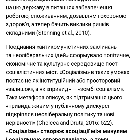
на цю державу в питаннях забезпечення
роботою, споживанням, дозвіллям і охороною
здоров’я, а тепер бачить виклики ринків
складними (Stenning et al., 2010).
Поєднання «антикомуністичних заклинань
та неоліберальних ідей» сформувало політичне,
економічне та культурне середовище пост-
соціалістичних міст. «Соціалізм» в таких умовах
постає не як інституційний або просторовий
«залишок», а як «привид» — «зомбі соціалізм».
Така метафора описує, як підтримання цього
«привида живим у публічному дискурсі
підкріпляє неоліберальну політику та нові
нерівності» (Chelcea and Druta, 2016: 522).
«Соціалізм» створює асоціації між минулим
і соціальною справедливістю, а тому