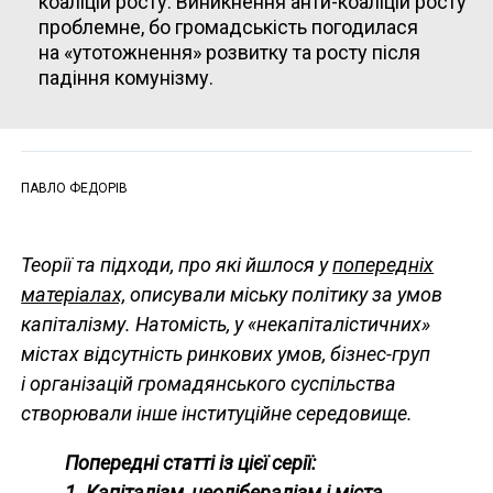
коаліцій росту. Виникнення анти-коаліцій росту
проблемне, бо громадськість погодилася
на «утотожнення» розвитку та росту після
падіння комунізму.
ПАВЛО ФЕДОРІВ
Теорії та підходи, про які йшлося у
попередніх
матеріалах,
описували міську політику за умов
капіталізму. Натомість, у «некапіталістичних»
містах відсутність ринкових умов, бізнес-груп
і організацій громадянського суспільства
створювали інше інституційне середовище.
Попередні статті із цієї серії:
1.
Капіталізм, неолібералізм і міста