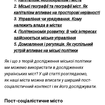
2.
Міські географії та географії міст. Як
капіталізм впливає на просторові нерівності
3.
Управління чи урядування. Кому
належить влада в містах
4.
Політекономія розвитку. В чиїх інтересах
здійснюється міське управління
5.
Домовляння і регуляція. Як суспільний
устрій впливає на міські політики
Як і що з теорій дослідження міської політики
ми можемо використати в дослідженнях
українських міст? У цій статті розглядаємо,
як наші міста можна вписати у ширший пост-
соціалістичний контекст і як його досліджувати.
Пост-соціалістичне місто