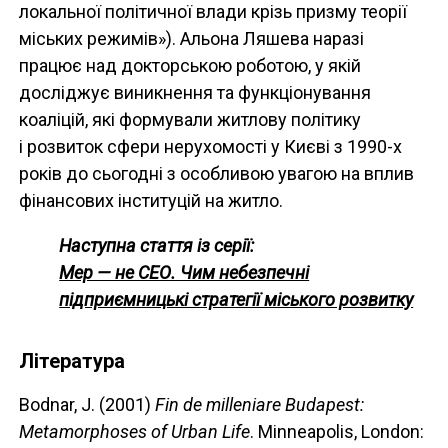
локальної політичної влади крізь призму теорії
міських режимів»). Альона Ляшева наразі
працює над докторською роботою, у якій
досліджує виникнення та функціонування
коаліцій, які формували житлову політику
і розвиток сфери нерухомості у Києві з 1990-х
років до сьогодні з особливою увагою на вплив
фінансових інституцій на житло.
Наступна стаття із серії:
Мер — не СЕО. Чим небезпечні
підприємницькі стратегії міського розвитку
Література
Bodnar, J. (2001)
Fin de
milleniare
Budapest:
Metamorphoses of Urban Life
. Minneapolis, London: