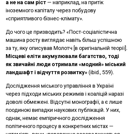
а не на сам ріст
— наприклад, на притік
іноземного капіталу через побудову
«сприятливого бізнес-клімату».
До чого це призводить? «Пост-соціалістична
машина росту виглядає навіть більш успішною
за ту, яку описував Молотч [в оригінальній теорії].
Місцеві еліти акумулювали багатство, тоді
як звичайні люди отримали «модний» міський
ландшафт і відчуття розвитку»
(ibid., 559).
Дослідження міського управління в Україні
через підходи міських режимів і коаліцій наразі
доволі обмежені. Відсутні монографії, а є лише
поодинокі випадки наукових публікацій. У них,
однак, немає емпіричного дослідження
політичного процесу в конкретних містах —