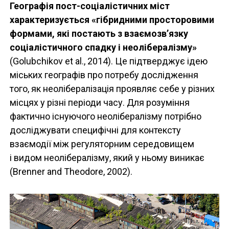
Географія пост-соціалістичних міст
характеризується «гібридними просторовими
формами, які постають з взаємозв’язку
соціалістичного спадку і неолібералізму»
(Golubchikov et al., 2014). Це підтверджує ідею
міських географів про потребу дослідження
того, як неолібералізація проявляє себе у різних
місцях у різні періоди часу. Для розуміння
фактично існуючого неолібералізму потрібно
досліджувати специфічні для контексту
взаємодії між регуляторним середовищем
і видом неолібералізму, який у ньому виникає
(Brenner and Theodore, 2002).