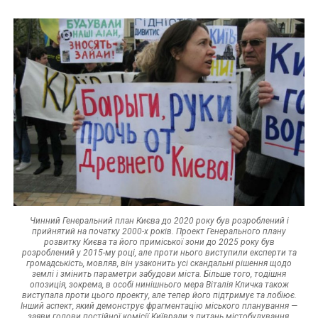
Чинний Генеральний план Києва до 2020 року був розроблений і
прийнятий на початку 2000-х років. Проект Генерального плану
розвитку Києва та його приміської зони до 2025 року був
розроблений у 2015-му році, але проти нього виступили експерти та
громадськість, мовляв, він узаконить усі скандальні рішення щодо
землі і змінить параметри забудови міста. Більше того, тодішня
опозиція, зокрема, в особі нинішнього мера Віталія Кличка також
виступала проти цього проекту, але тепер його підтримує та лобіює.
Інший аспект, який демонструє фрагментацію міського планування —
заяви голови постійної комісії Київради з питань містобудування,