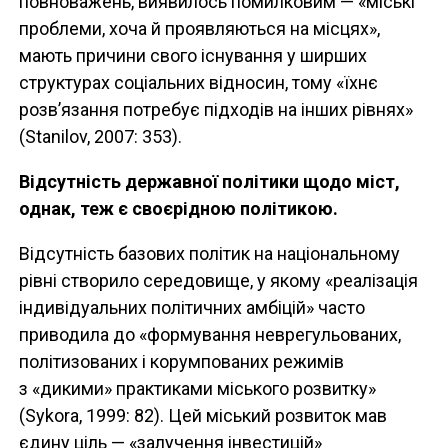
повноважень, виявилось помилковим — «міські
проблеми, хоча й проявляються на місцях»,
мають причини свого існування у ширших
структурах соціальних відносин, тому «їхнє
розв’язання потребує підходів на інших рівнях»
(Stanilov, 2007: 353).
Відсутність державної політики щодо міст,
однак, теж є своєрідною політикою.
Відсутність базових політик на національному
рівні створило середовище, у якому «реалізація
індивідуальних політичних амбіцій» часто
приводила до «формування неврегульованих,
політизованих і корумпованих режимів
з «дикими» практиками міського розвитку»
(Sykora, 1999: 82). Цей міський розвиток мав
єдину ціль — «залучення інвестицій»