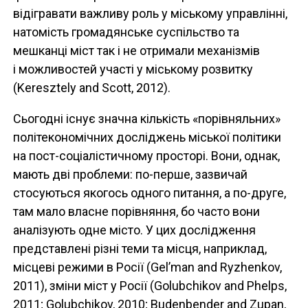
відігравати важливу роль у міському управлінні,
натомість громадянське суспільство та
мешканці міст так і не отримали механізмів
і можливостей участі у міському розвитку
(Keresztely and Scott, 2012).
Сьогодні існує значна кількість «порівняльних»
політекономічних досліджень міської політики
на пост-соціалістичному просторі. Вони, однак,
мають дві проблеми: по-перше, зазвичай
стосуються якогось одного питання, а по-друге,
там мало власне порівняння, бо часто вони
аналізують одне місто. У цих дослідження
представлені різні теми та місця, наприклад,
місцеві режими в Росії (Gel’man and Ryzhenkov,
2011), зміни міст у Росії (Golubchikov and Phelps,
2011; Golubchikov, 2010; Budenbender and Zupan,