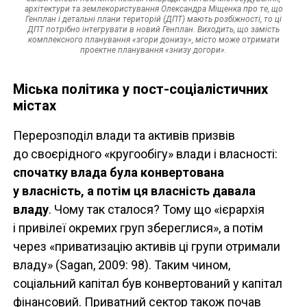
архітектури та землекористування Олександра Міщенка про те, що
Генплан і детальні плани територій (ДПТ) мають розбіжності, то ці
ДПТ потрібно інтегрувати в новий Генплан. Виходить, що замість
комплексного планування «згори донизу», місто може отримати
проектне планування «знизу догори».
Міська політика у пост-соціалістичних
містах
Перерозподіл влади та активів призвів
до своєрідного «кругообігу» влади і власності:
спочатку влада була конвертована
у власність, а потім ця власність давала
владу
. Чому так сталося? Тому що «ієрархія
і привілеї окремих груп збереглися», а потім
через «приватизацію активів ці групи отримали
владу» (Sagan, 2009: 98). Таким чином,
соціальний капітал був конвертований у капітал
фінансовий. Приватний сектор також почав