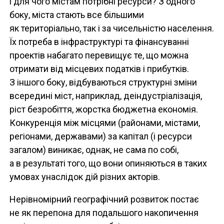
і для чого містам потрібні ресурси? З одного
боку, міста стають все більшими
як територіально, так і за чисельністю населення.
Їх потреба в інфраструктурі та фінансуванні
проектів набагато перевищує те, що можна
отримати від місцевих податків і прибутків.
З іншого боку, відбуваються структурні зміни
всередині міст, наприклад, деіндустріалізація,
ріст безробіття, жорстка бюджетна економія.
Конкуренція між місцями (районами, містами,
регіонами, державами) за капітал (і ресурси
загалом) виникає, однак, не сама по собі,
а в результаті того, що вони опиняються в таких
умовах унаслідок дій різних акторів.
Нерівномірний географічний розвиток постає
не як перепона для подальшого накопичення