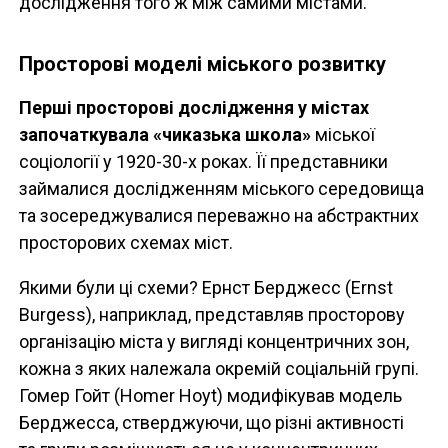
дослідження того ж між самими містами.
Просторові моделі міського розвитку
Перші просторові дослідження у містах
започаткувала «чиказька школа»
міської
соціології у 1920-30-х роках. Її представники
займалися дослідженням міського середовища
та зосереджувалися переважно на абстрактних
просторових схемах міст.
Якими були ці схеми? Ернст Берджесс (Ernst
Burgess), наприклад, представляв просторову
організацію міста у вигляді концентричних зон,
кожна з яких належала окремій соціальній групі.
Гомер Гойт (Homer Hoyt) модифікував модель
Берджесса, стверджуючи, що різні активності