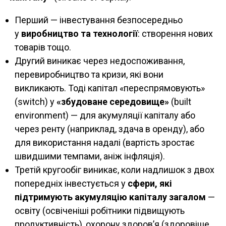
Перший — інвестування безпосередньо
у
виробництво та технології
: створення нових
товарів тощо.
Другий виникає через недоспоживання,
перевиробництво та кризи, які вони
викликають. Тоді капітал «переспрямовують»
(switch) у
«збудоване середовище»
(built
environment) — для акумуляції капіталу або
через ренту (наприклад, здача в оренду), або
для використання надалі (вартість зростає
швидшими темпами, аніж інфляція).
Третій кругообіг виникає, коли надлишок з двох
попередніх інвестується у
сфери, які
підтримують акумуляцію капіталу загалом
—
освіту (освіченіші робітники підвищують
продуктивність), охорону здоров’я (здоровіше