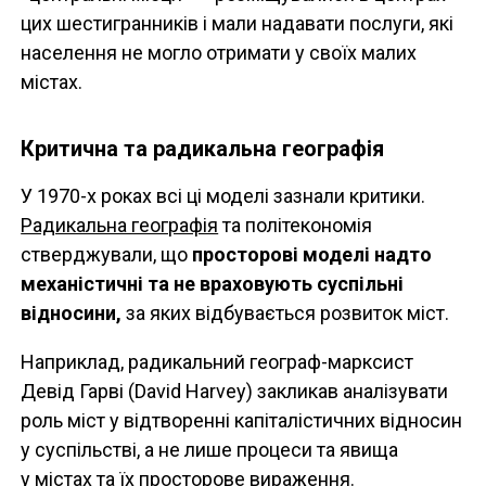
цих шестигранників і мали надавати послуги, які
населення не могло отримати у своїх малих
містах.
Критична та радикальна географія
У 1970-х роках всі ці моделі зазнали критики.
Радикальна географія
та політекономія
стверджували, що
просторові моделі надто
механістичні та не враховують суспільні
відносини,
за яких відбувається розвиток міст.
Наприклад, радикальний географ-марксист
Девід Гарві (David Harvey) закликав аналізувати
роль міст у відтворенні капіталістичних відносин
у суспільстві, а не лише процеси та явища
у містах та їх просторове вираження.