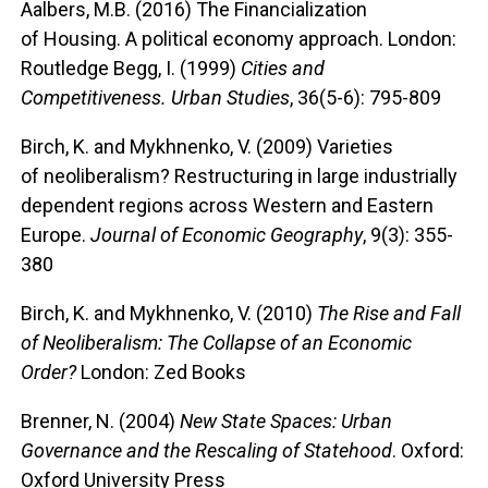
Aalbers, M.B. (2016) The Financialization
of Housing. A political economy approach. London:
Routledge Begg, I. (1999)
Cities
and
Competitiveness. Urban Studies
, 36(5-6): 795-809
Birch, K. and Mykhnenko, V. (2009) Varieties
of neoliberalism? Restructuring in large industrially
dependent regions across Western and Eastern
Europe.
Journal of Economic Geography
, 9(3): 355-
380
Birch, K. and Mykhnenko, V. (2010)
The Rise and Fall
of Neoliberalism: The Collapse of an Economic
Order?
London: Zed Books
Brenner, N. (2004)
New State Spaces: Urban
Governance and the Rescaling of Statehood
. Oxford:
Oxford University Press