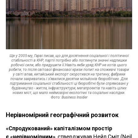
Ще у 2005-му, Гарві писав, що для досягнення соціальної і політичної
стабільності в КНР, партії потрібно або поглинути значні надлишки
робочої сили, або придушити її.Навіть якби уряд КНР не хотів цього
робити, то після світової фінансової кризи попит на споживчі товари
у світі впав, китайський експорт скоротився на третину, фабрики
почали закриватись і з’явилися десятки мільйонів безробітних. Для
підтримання соціальної стабільності ці безробітні були спрямовані у
будівництво - житла, інфраструктури, мегапроектів та навіть цілих
нових міст, що мало неймовірні екологічні та соціальні наслідки.
Фото: Business Insider
Нерівномірний географічний розвиток
«Спродукований» капіталізмом простір
є «нерівномірним»
, стверджував Нейл Сміт (Neil