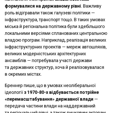
формувалися на державному рівні
. Важливу
роль відігравали також галузеві політики —
інфраструктура, транспорт тощо. В таких умовах
міська й регіональна політика були здебільшого
локальними версіями спланованих центральною
владою програм. Наприклад, реалізація великих
інфраструктурних проектів — мереж автошляхів,
великих модерністських архітектурних
ансамблів — потребувала участі держави
та державних структур, хоча й реалізовувалася
в окремих містах.
Бреннер пише, що в умовах неоліберальної
ідеології
з 1970-80-х відбувається потрійне
«перемасштабування» державної влади
—
передача частини влади на наддержавний
та регіональний рівні, а також ринковим акторам