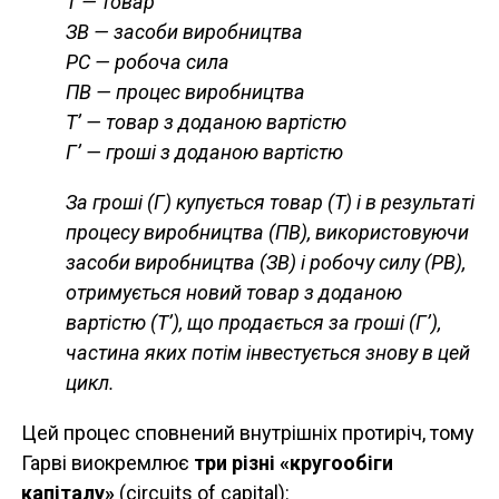
Т — товар
ЗВ — засоби виробництва
РС — робоча сила
ПВ — процес виробництва
Т’ — товар з доданою вартістю
Г’ — гроші з доданою вартістю
За гроші (Г) купується товар (Т) і в результаті
процесу виробництва (ПВ), використовуючи
засоби виробництва (ЗВ) і робочу силу (РВ),
отримується новий товар з доданою
вартістю (Т’), що продається за гроші (Г’),
частина яких потім інвестується знову в цей
цикл.
Цей процес сповнений внутрішніх протиріч, тому
Гарві виокремлює
три різні «кругообіги
капіталу»
(circuits of capital):