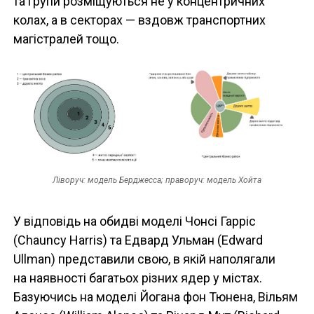
та групи розміщуються не у концентричних
колах, а в секторах — вздовж транспортних
магістралей тощо.
Ліворуч: модель Берджесса; праворуч: модель Хойта
У відповідь на обидві моделі Чонсі Гарріс
(Chauncy Harris) та Едвард Ульман (Edward
Ullman) представили свою, в якій наполягали
на наявності багатьох різних ядер у містах.
Базуючись на моделі Йогана фон Тюнена, Вільям