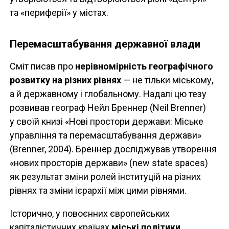
та «периферії» у містах.
Перемасштабування державної влади
Сміт писав про
нерівномірність географічного
розвитку на різних рівнях
— не тільки міському,
а й державному і глобальному. Надалі цю тезу
розвивав географ Нейл Бреннер (Neil Brenner)
у своїй книзі «Нові простори держави: Міське
управління та перемасштабування держави»
(Brenner, 2004). Бреннер досліджував утворення
«нових просторів держави» (new state spaces)
як результат зміни ролей інституцій на різних
рівнях та зміни ієрархії між цими рівнями.
Історично, у повоєнних європейських
капіталістичних країнах
міські політики