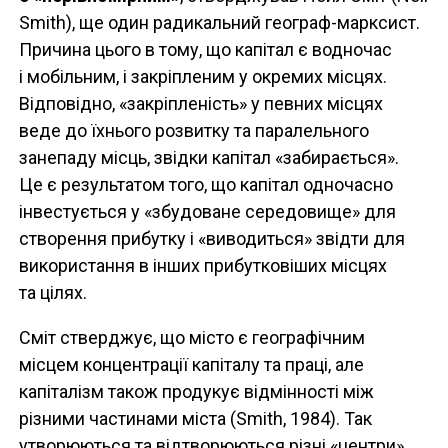
Smith), ще один радикальний географ-марксист.
Причина цього в тому, що капітал є водночас
і мобільним, і закріпленим у окремих місцях.
Відповідно, «закріпленість» у певних місцях
веде до їхнього розвитку та паралельного
занепаду місць, звідки капітал «забирається».
Це є результатом того, що капітал одночасно
інвестується у «збудоване середовище» для
створення прибутку і «виводиться» звідти для
використання в інших прибутковіших місцях
та цілях.
Сміт стверджує, що місто є географічним
місцем концентрації капіталу та праці, але
капіталізм також продукує відмінності між
різними частинами міста (Smith, 1984). Так
утворюються та відтворюються різні «центри»