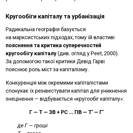
Кругообіги капіталу та урбанізація
Радикальна географія базується
на марксистських підходах, тому їй властиві
пояснення та критика суперечностей
кругообігу капіталу
(див. огляд у Peet, 2000).
За допомогою такої критики Девід Гарві
пояснює роль міст за капіталізму.
Конкуренція між окремими капіталістами
спонукає їх реінвестувати капітал для уникнення
знецінення — відбувається «кругообіг капіталу»:
Г — Т — ЗВ + РС ... ПВ — Т’ — Г’
де Г — гроші