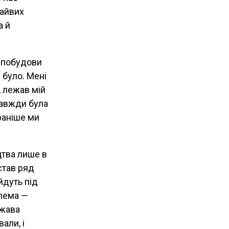
зайвих
а й
о побудови
е було. Мені
, лежав мій
завжди була
раніше ми
цтва лише в
став ряд
йдуть під
блема —
ржава
али, і