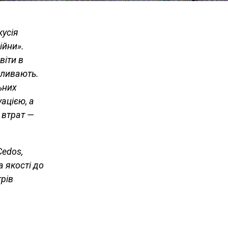
кусія
ійни».
віти в
пливають.
ьних
ацією, а
 втрат —
Cedos,
а якості до
трів