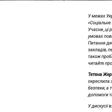
У межах Ук
«Соціальне 
Учасни_ці р
умовах пов
Питання ди
закладів, п
також проб
читайте про 
Тетяна Жер
окреслила з
безпеки, а 
допомоги та
У дискусії 