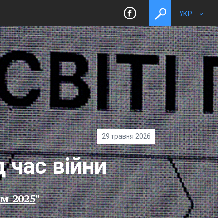
УКР
toggle
search
29 травня 2026
 час війни
м 2025
"