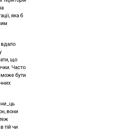
на
ції, яка б
ним
а вдало
у
ати, що
ички. Часто
й може бути
ічних
сни_ць
он, вони
 теж
в тій чи