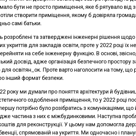
мало бути не просто приміщення, яке б рятувало від 
хотіли створити приміщення, якому б довіряла громад
ньо самі батьки.
ть розроблені та затверджені інженерні рішення щод
х укриттів для закладів освіти, проте у 2022 році їх н
рейняти на себе інженерну функцію. В основі, звісно
кий досвід, адже організація безпечного простору 
 для освітян_ок. Проте варто наголосити на тому, що 
ро інший формат безпеки.
22 року ми думали про поняття архітектури й будівни
естетичного оздоблення приміщення, то у 2022 році по
першу потрібно було розібратись з комунікаціями, що 
адже частина з них є міжбудинковими. Наступна про
коштів для реконструкції. У цьому нам допомогла де
венції, спрямованій на укриття. Ми одночасно і планув