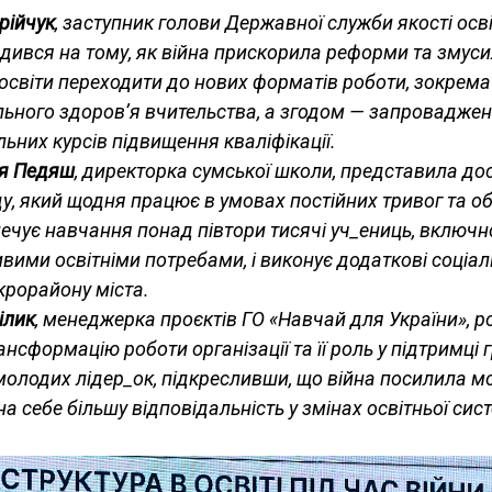
рійчук
, заступник голови Державної служби якості осві
дився на тому, як війна прискорила реформи та змуси
 освіти переходити до нових форматів роботи, зокрем
ьного здоров’я вчительства, а згодом — запровадже
льних курсів підвищення кваліфікації.
ія Педяш
, директорка сумської школи, представила до
у, який щодня працює в умовах постійних тривог та обс
ечує навчання понад півтори тисячі уч_ениць, включно
вими освітніми потребами, і виконує додаткові соціаль
крорайону міста.
ілик
, менеджерка проєктів ГО «Навчай для України», р
ансформацію роботи організації та її роль у підтримці 
 молодих лідер_ок, підкресливши, що війна посилила 
на себе більшу відповідальність у змінах освітньої сис