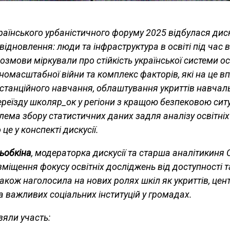
раїнського урбаністичного форуму 2025 відбулася дис
відновлення: люди та інфраструктура в освіті під час в
озмови міркували про стійкість української системи ос
номасштабної війни та комплекс факторів, які на це в
станційного навчання, облаштування укриттів навчал
ереїзду школяр_ок у регіони з кращою безпековою ситу
лема збору статистичних даних задля аналізу освітніх
це у конспекті дискусії.
ьобкіна
, модераторка дискусії та старша аналітикиня 
міщення фокусу освітніх досліджень від доступності т
також наголосила на нових ролях шкіл як укриттів, цен
 важливих соціальних інституцій у громадах.
взяли участь: