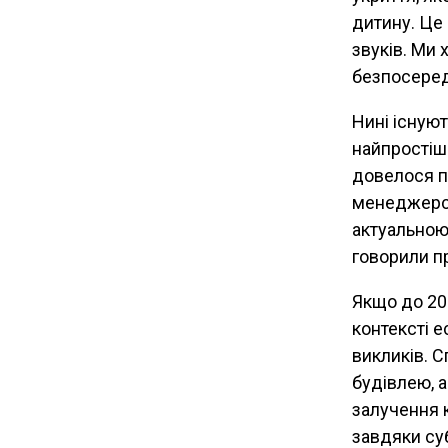
дитину. Це 
звуків. Ми 
безпосеред
Нині існую
найпростіши
довелося пе
менеджерсь
актуальною
говорили п
Якщо до 20
контексті 
викликів. С
будівлею, 
залучення 
завдяки суб