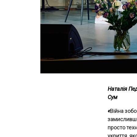
Наталія Пед
Сум
«
Війна зобо
замисливши
просто тех
укриття, як