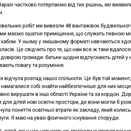
аразі частково потерпаємо від тих рішень, які виявил
и.
івельних робіт ми вивезли 48 вантажівок будівельного
і ми маємо ошатне приміщення, що служить певною м
 хабом. У ньому у змішаному форматі навчаються зд
класів. Це свідчить про те, що нам все ж таки вдалося
 довірою громади: батьки щодня відпускають дітей у 
вають повагу та розуміння.
 я відчула розпад нашої спільноти. Це був той момент
намагалися собі знайти найбезпечніше для них місце,
вно вирушати в інші області України та за кордон. До
для дітей нові освітні простори, де вони могли б роз
ула поняття освітньої втрати як закладу, який колис
луги. Я маю на увазі фізичного існування споруди.
 дітей, які у нас навчаються, приїхали із прикордонни