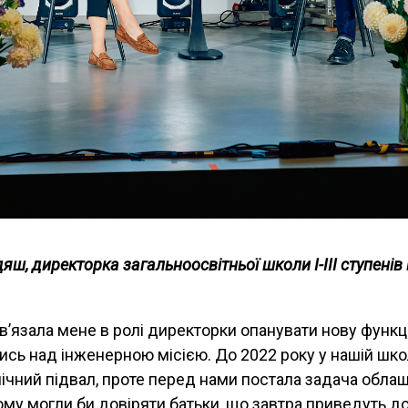
яш, директорка загальноосвітньої школи І-ІІІ ступенів
в’язала мене в ролі директорки опанувати нову функц
сь над інженерною місією. До 2022 року у нашій шко
нічний підвал, проте перед нами постала задача обла
ому могли би довіряти батьки, що завтра приведуть д