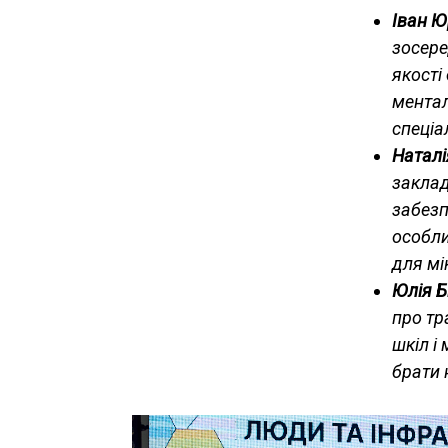
Іван Ю
зосере
якості
ментал
спеціа
Натал
заклад
забезп
особли
для мі
Юлія Б
про тр
шкіл і
брати 