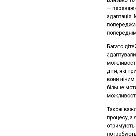
— переважн
адаптація. 
попереджал
попереднім
Багато діте
адаптували
можливості
діти, які п
вони нічим 
більше моти
можливост
Також важл
процесу, з 
отримують т
потребують 