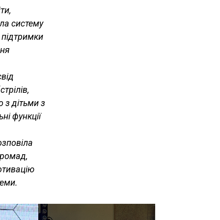
ти,
ла систему
а підтримки
ння
свід
трілів,
 з дітьми з
ні функції
озповіла
громад,
мотивацію
теми.