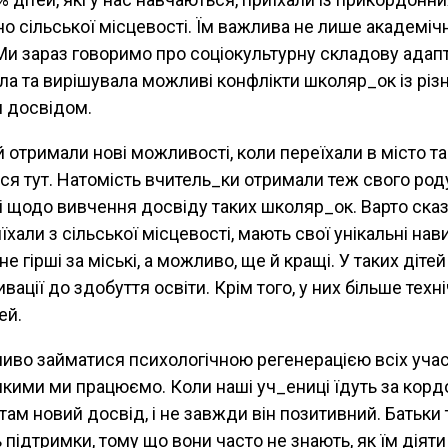
о сільської місцевості. Їм важлива не лише академіч
Ми зараз говоримо про соціокультурну складову адапта
а та вирішувала можливі конфлікти школяр_ок із різ
 досвідом.
й отримали нові можливості, коли переїхали в місто т
ся тут. Натомість вчитель_ки отримали теж свого род
 щодо вивчення досвіду таких школяр_ок. Варто сказ
риїхали з сільської місцевості, мають свої унікальні нав
не гірші за міські, а можливо, ще й кращі. У таких діте
вації до здобуття освіти. Крім того, у них більше техн
ей.
иво займатися психологічною регенерацією всіх уча
якими ми працюємо. Коли наші уч_ениці їдуть за корд
ам новий досвід, і не завжди він позитивний. Батьки
підтримки, тому що вони часто не знають, як їм діяти 