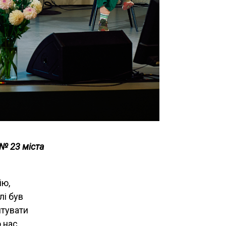
 № 23 міста
ію,
лі був
штувати
о нас