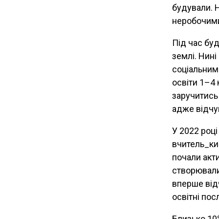
будували. Н
неробочим
Під час буд
землі. Нин
соціальним
освіти 1–4 
заручитись
адже відчу
У 2022 році
вчитель_ки 
почали акти
створювали 
вперше відч
освітні пос
Близько 10%