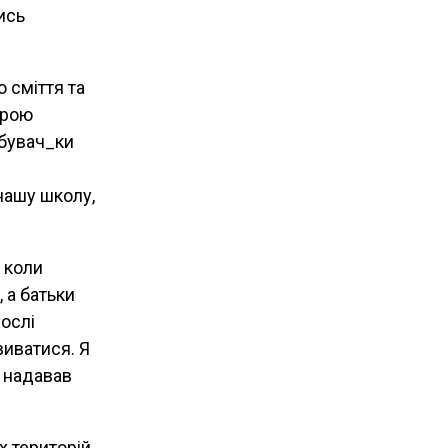
ись
 сміття та
ірою
обувач_ки
нашу школу,
, коли
 а батьки
рослі
виватися. Я
ь надавав
х територій