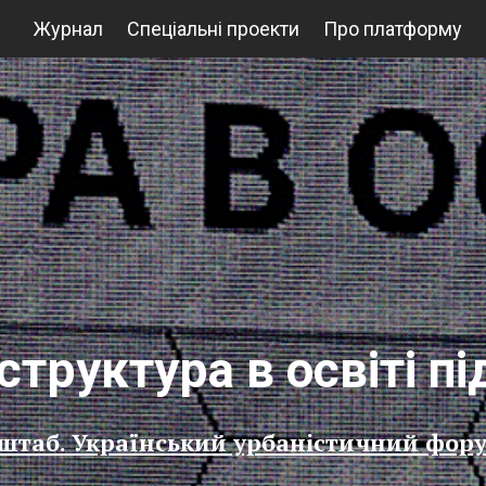
Журнал
Спеціальні проекти
Про платформу
труктура в освіті під
таб. Український урбаністичний фору