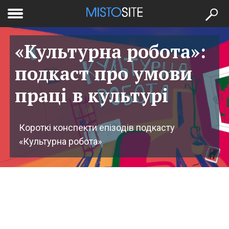
to
меню
se
«Культурна робота»:
подкаст про умови
праці в культурі
Короткі конспекти епізодів подкасту
«Культурна робота»